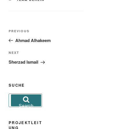
Post
Previous
PREVIOUS
navigation
Post
Ahmad Alhakeem
Next
NEXT
Post
Sherzad Ismail
SUCHE
Search
for:
Search
PROJEKTLEIT
UNG