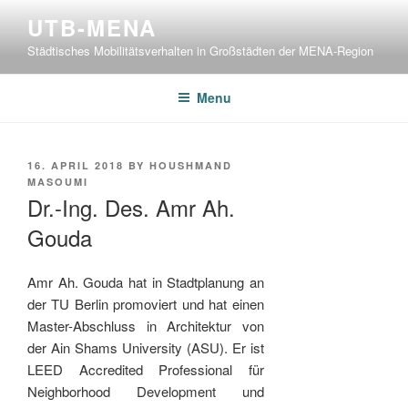
Skip
UTB-MENA
to
Städtisches Mobilitätsverhalten in Großstädten der MENA-Region
content
Menu
POSTED
16. APRIL 2018
BY
HOUSHMAND
ON
MASOUMI
Dr.-Ing. Des. Amr Ah.
Gouda
Amr Ah. Gouda hat in Stadtplanung an
der TU Berlin promoviert und hat einen
Master-Abschluss in Architektur von
der Ain Shams University (ASU). Er ist
LEED Accredited Professional für
Neighborhood Development und